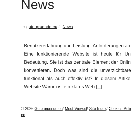
News
gute-gruende.eu
News
Benutzererfahrung und Leistung: Anforderungen an 
Eine funktionierende Website ist heute für U
Bedeutung. Sie ist das zentrale Element der Onli
konvertieren. Doch was sind die unverzichtbar
funktional als auch effektiv ist? In diesem Arti
Website.Warum ist ein klares Web [
...
]
© 2026
Gute-gruende.eu
/
Most Viewed
/
Site Index
/
Cookies Poli
en